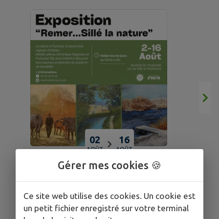
E
02
16
AOÛT
AOÛT
Gérer mes cookies 🍪
SILLÉ-LE-GUILLAUME
🎨 Exposition “Remer… Sillé la
Ce site web utilise des cookies. Un cookie est
nature”
un petit fichier enregistré sur votre terminal