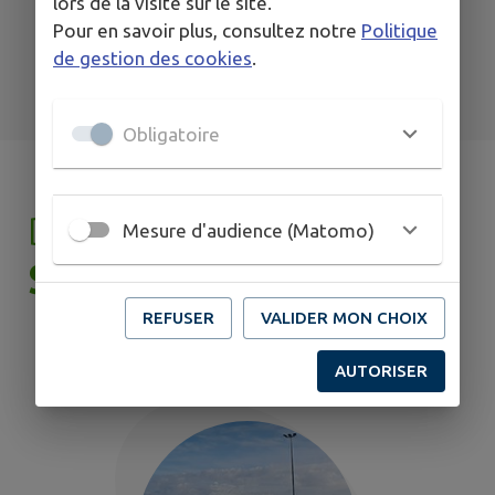
lors de la visite sur le site.
Pour en savoir plus, consultez notre
Politique
TOUS LES ÉVÉNEMENTS
de gestion des cookies
.
Obligatoire
DÉCOUVRIR
COULANS-
Mesure d'audience (Matomo)
SUR-GÉE
REFUSER
VALIDER MON CHOIX
AUTORISER