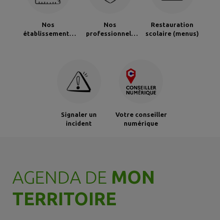
Nos
Nos
Restauration
établissements
professionnels
scolaire (menus)
scolaires
de Santé
Signaler un
Votre conseiller
incident
numérique
AGENDA DE
MON
TERRITOIRE